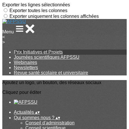
Exporter les lignes sélectionnées
Exporter toutes les colonnes
Exporter uniquement les colonnes affichées
Menu
<
>
Prix Initiatives et Projets
Journées scientifiques AFPSSU
Webinaires
Newsletters
Revue santé scolaire et universitaire
Ajoutez un logo, un bouton, des réseaux sociaux
Cliquez pour éditer
Actualités
▴
▾
Qui sommes nous ?
▴
▾
Conseil d'administration
Conseil scientifique