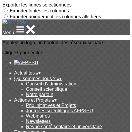
Exporter les lignes sélectionnées
Exporter toutes les colonnes
Exporter uniquement les colonnes affichées
Menu
Ajoutez un logo, un bouton, des réseaux sociaux
Cliquez pour éditer
Actualités
▴
▾
Qui sommes nous ?
▴
▾
Conseil d'administration
Conseil scientifique
Notre parrain
Actions et Projets
▴
▾
Prix Initiatives et Projets
Journées scientifiques AFPSSU
Webinaires
Newsletters
Revue santé scolaire et universitaire