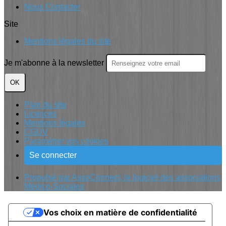
Nous Contacter
Site
Mentions légales du site
Je m'abonne à la newsletter
OK
Plan du site
Licences
Mentions légales
CGUV
Paramétrer vos cookies
Se connecter
Propulsé par AssoConnect, le logiciel des associations
Médico-Sociales
Vos choix en matière de confidentialité