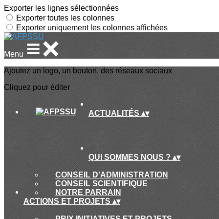
Exporter les lignes sélectionnées
Exporter toutes les colonnes
Exporter uniquement les colonnes affichées
Menu
Ajoutez un logo, un bouton, des réseaux sociaux
Cliquez pour éditer
ACTUALITÉS
▴
▾
QUI SOMMES NOUS ?
▴
▾
CONSEIL D'ADMINISTRATION
CONSEIL SCIENTIFIQUE
NOTRE PARRAIN
ACTIONS ET PROJETS
▴
▾
PRIX INITIATIVES ET PROJETS