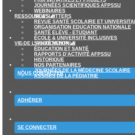
JOURNÉES SCIENTIFIQUES AFPSSU
WEBINAIRES
RESSOURCES
NEWSLETTERS
▴
▾
REVUE SANTÉ SCOLAIRE ET UNIVERSITA
ORGANISATION EDUCATION NATIONALE
SANTÉ ELÈVE - ETUDIANT
ÉCOLE & UNIVERSITÉ INCLUSIVES
VIE DE L'ASSOCIATION
SANTÉ MENTALE
▴
▾
ÉDUCATION ET SANTÉ
RAPPORTS D'ACTIVITÉ AFPSSU
HISTORIQUE
NOS PARTENAIRES
JOURNÉES DE LA MÉDECINE SCOLAIRE
NOUS CONTACTER
ASSISES DE LA PÉDIATRIE
ADHÉRER
SE CONNECTER