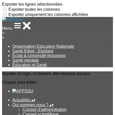
Exporter les lignes sélectionnées
Exporter toutes les colonnes
Exporter uniquement les colonnes affichées
Menu
<
>
Organisation Education Nationale
Santé Elève - Etudiant
École & Université Inclusives
Santé mentale
Éducation et Santé
Ajoutez un logo, un bouton, des réseaux sociaux
Cliquez pour éditer
Actualités
▴
▾
Qui sommes nous ?
▴
▾
Conseil d'administration
Conseil scientifique