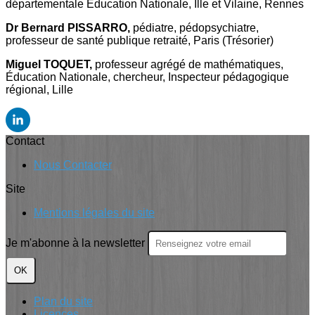
départementale Éducation Nationale, Ille et Vilaine, Rennes
Dr Bernard PISSARRO,
pédiatre, pédopsychiatre,
professeur de santé publique retraité, Paris (Trésorier)
Miguel TOQUET,
professeur agrégé de mathématiques,
Éducation Nationale, chercheur, Inspecteur pédagogique
régional, Lille
Contact
Nous Contacter
Site
Mentions légales du site
Je m'abonne à la newsletter
OK
Plan du site
Licences