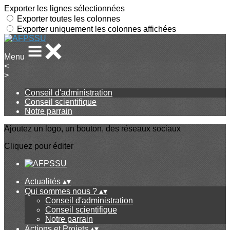
Exporter les lignes sélectionnées
Exporter toutes les colonnes
Exporter uniquement les colonnes affichées
Menu
<
>
Conseil d'administration
Conseil scientifique
Notre parrain
Ajoutez un logo, un bouton, des réseaux sociaux
Cliquez pour éditer
Actualités
▴
▾
Qui sommes nous ?
▴
▾
Conseil d'administration
Conseil scientifique
Notre parrain
Actions et Projets
▴
▾