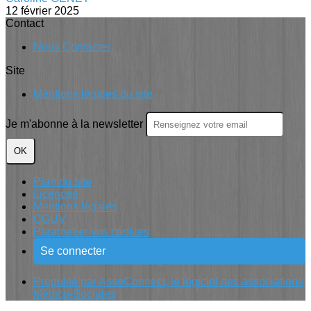
12 février 2025
Contact
Nous Contacter
Site
Mentions légales du site
Je m'abonne à la newsletter
OK
Plan du site
Licences
Mentions légales
CGUV
Paramétrer vos cookies
Se connecter
Propulsé par AssoConnect, le logiciel des associations
Médico-Sociales