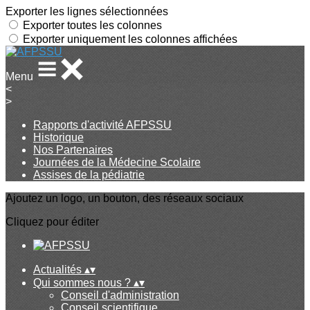
Exporter les lignes sélectionnées
Exporter toutes les colonnes
Exporter uniquement les colonnes affichées
Menu
<
>
Rapports d'activité AFPSSU
Historique
Nos Partenaires
Journées de la Médecine Scolaire
Assises de la pédiatrie
Ajoutez un logo, un bouton, des réseaux sociaux
Cliquez pour éditer
Actualités
▴
▾
Qui sommes nous ?
▴
▾
Conseil d'administration
Conseil scientifique