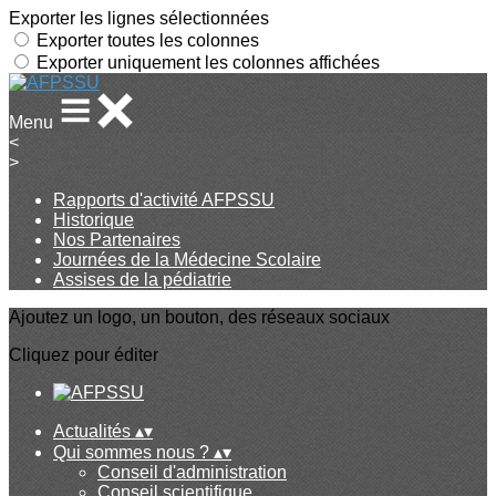
Exporter les lignes sélectionnées
Exporter toutes les colonnes
Exporter uniquement les colonnes affichées
Menu
<
>
Rapports d'activité AFPSSU
Historique
Nos Partenaires
Journées de la Médecine Scolaire
Assises de la pédiatrie
Ajoutez un logo, un bouton, des réseaux sociaux
Cliquez pour éditer
Actualités
▴
▾
Qui sommes nous ?
▴
▾
Conseil d'administration
Conseil scientifique